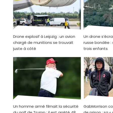
Drone explosif à Leipzig : un avion
Un drone s’écra
chargé de munitions se trouvait
russe bondée : 
juste à côté
trois enfants
Un homme armé filmait la sécurité
GabMorrison co
du golf de Trump : il est arrêté 48
de prison : sa «