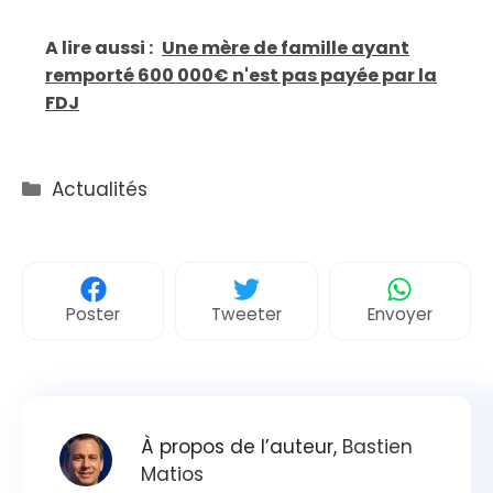
A lire aussi :
Une mère de famille ayant
remporté 600 000€ n'est pas payée par la
FDJ
Catégories
Actualités
Poster
Tweeter
Envoyer
À propos de l’auteur,
Bastien
Matios