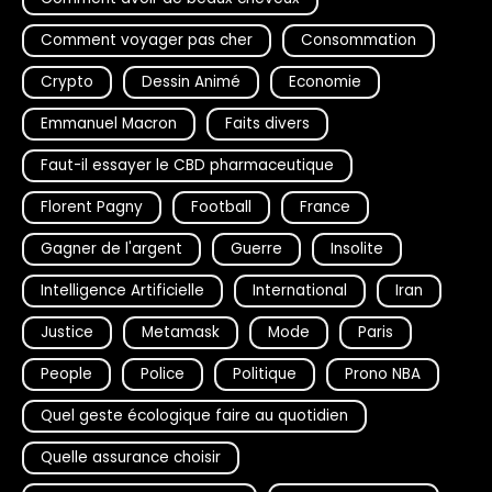
Comment voyager pas cher
Consommation
Crypto
Dessin Animé
Economie
Emmanuel Macron
Faits divers
Faut-il essayer le CBD pharmaceutique
Florent Pagny
Football
France
Gagner de l'argent
Guerre
Insolite
Intelligence Artificielle
International
Iran
Justice
Metamask
Mode
Paris
People
Police
Politique
Prono NBA
Quel geste écologique faire au quotidien
Quelle assurance choisir