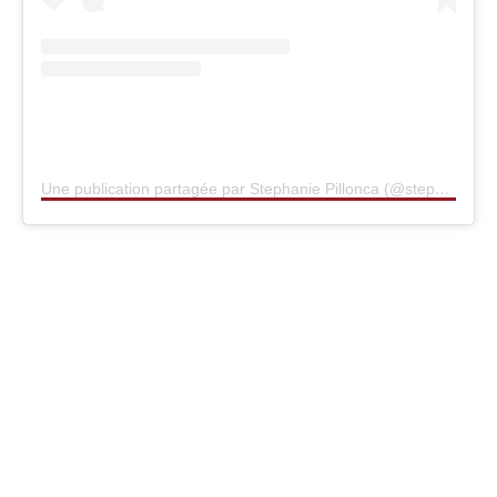
Une publication partagée par Stephanie Pillonca (@stephaniepillonca)