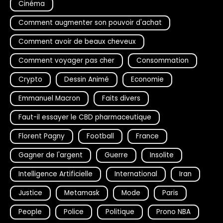
Cinéma
Comment augmenter son pouvoir d'achat
Comment avoir de beaux cheveux
Comment voyager pas cher
Consommation
Crypto
Dessin Animé
Economie
Emmanuel Macron
Faits divers
Faut-il essayer le CBD pharmaceutique
Florent Pagny
Football
France
Gagner de l'argent
Guerre
Insolite
Intelligence Artificielle
International
Iran
Justice
Metamask
Mode
Paris
People
Police
Politique
Prono NBA