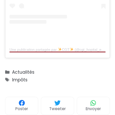
Une publication partagée par
CGT
(@cgt_hopital_evreux_vernon)
Catégories
Actualités
Étiquettes
Impôts
Poster
Tweeter
Envoyer