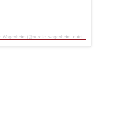
Une publication partagée par Aurélie Wagenheim (@aurelie_wagenheim_nutrition)