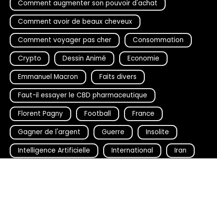
Comment augmenter son pouvoir d'achat
Comment avoir de beaux cheveux
Comment voyager pas cher
Consommation
Crypto
Dessin Animé
Economie
Emmanuel Macron
Faits divers
Faut-il essayer le CBD pharmaceutique
Florent Pagny
Football
France
Gagner de l'argent
Guerre
Insolite
Intelligence Artificielle
International
Iran
Justice
Metamask
Mode
Paris
People
Police
Politique
Prono NBA
Quel geste écologique faire au quotidien