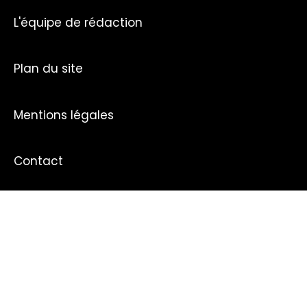
L'équipe de rédaction
Plan du site
Mentions légales
Contact
NOS DOSSIERS
Actualités de la région parisienne
Alimentation
Amoureux des chats
Arnaque
Bitcoin
Cinéma