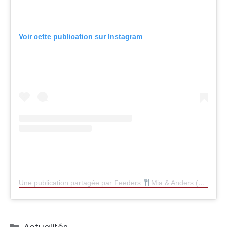
Voir cette publication sur Instagram
Une publication partagée par Feeders
Mia & Anders (@feeders.se)
Catégories