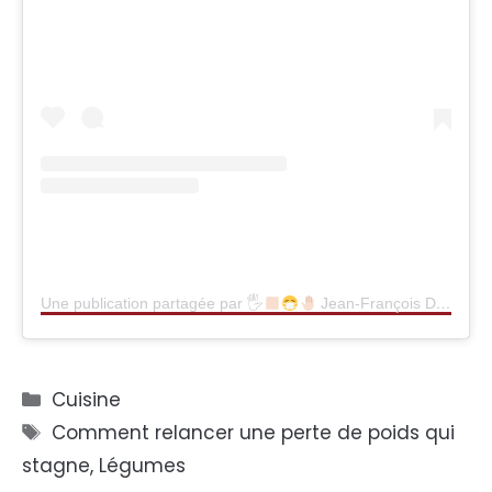
Une publication partagée par 🖐
Jean-François Deroubaix (@jeanfrancois_deroubaix)
Catégories
Cuisine
Étiquettes
Comment relancer une perte de poids qui
stagne
,
Légumes