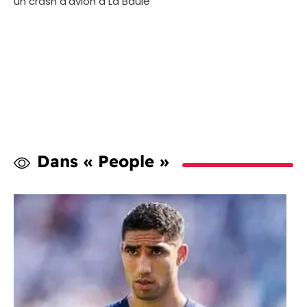
un crash d’avion à La Baule
Dans « People »