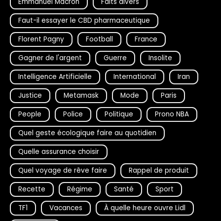
Emmanuel Macron
Faits divers
Faut-il essayer le CBD pharmaceutique
Florent Pagny
Football
France
Gagner de l'argent
Guerre
Insolite
Intelligence Artificielle
International
Iran
Justice
Metamask
Mode
Paris
People
Police
Politique
Prono NBA
Quel geste écologique faire au quotidien
Quelle assurance choisir
Quel voyage de rêve faire
Rappel de produit
Recette
Régime
Santé
Sport
TF1
Vacances
À quelle heure ouvre Lidl