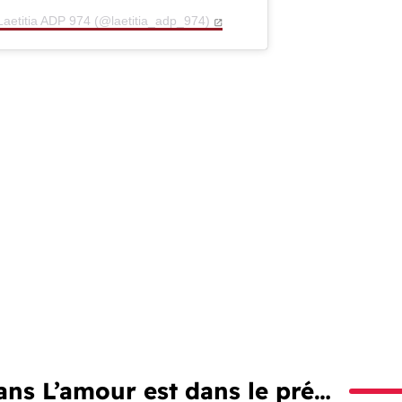
Laetitia ADP 974 (@laetitia_adp_974)
ns L’amour est dans le pré…