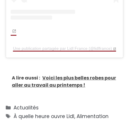
Une publication partagée par Lidl France (@lidlfrance)
A lire aussi :
Voici les plus belles robes pour
aller au travail au printemps !
Catégories
Actualités
Étiquettes
À quelle heure ouvre Lidl
,
Alimentation