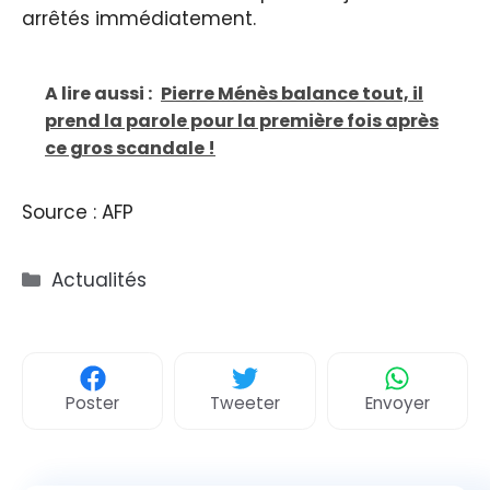
arrêtés immédiatement.
A lire aussi :
Pierre Ménès balance tout, il
prend la parole pour la première fois après
ce gros scandale !
Source : AFP
Catégories
Actualités
Poster
Tweeter
Envoyer