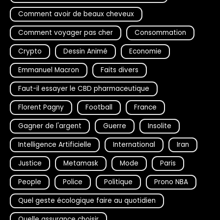
Comment avoir de beaux cheveux
Comment voyager pas cher
Consommation
Crypto
Dessin Animé
Economie
Emmanuel Macron
Faits divers
Faut-il essayer le CBD pharmaceutique
Florent Pagny
Football
France
Gagner de l'argent
Guerre
Insolite
Intelligence Artificielle
International
Iran
Justice
Metamask
Mode
Paris
People
Police
Politique
Prono NBA
Quel geste écologique faire au quotidien
Quelle assurance choisir