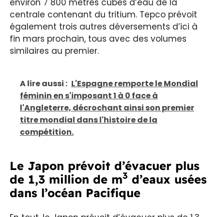
environ 7 800 mètres cubes d’eau de la
centrale contenant du tritium. Tepco prévoit
également trois autres déversements d’ici à
fin mars prochain, tous avec des volumes
similaires au premier.
A lire aussi :
L'Espagne remporte le Mondial
féminin en s'imposant 1 à 0 face à
l'Angleterre, décrochant ainsi son premier
titre mondial dans l'histoire de la
compétition.
Le Japon prévoit d’évacuer plus
3
de 1,3 million de m
d’eaux usées
dans l’océan Pacifique