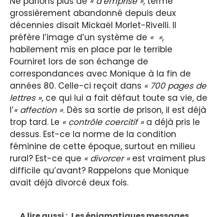
Ne parlons plus de
« d’emprise »
, terme
grossièrement abandonné depuis deux
décennies disait Mickaël Morlet-Rivelli. Il
préfère l’image d’un système de
« »
,
habilement mis en place par le terrible
Fourniret lors de son échange de
correspondances avec Monique à la fin de
années 80. Celle-ci reçoit dans
« 700 pages de
lettres »
, ce qui lui a fait défaut toute sa vie, de
l’
« affection »
. Dès sa sortie de prison, il est déjà
trop tard. Le
« contrôle coercitif »
a déjà pris le
dessus. Est-ce la norme de la condition
féminine de cette époque, surtout en milieu
rural? Est-ce que
« divorcer »
est vraiment plus
difficile qu’avant? Rappelons que Monique
avait déjà divorcé deux fois.
A lire aussi :
Les énigmatiques messages