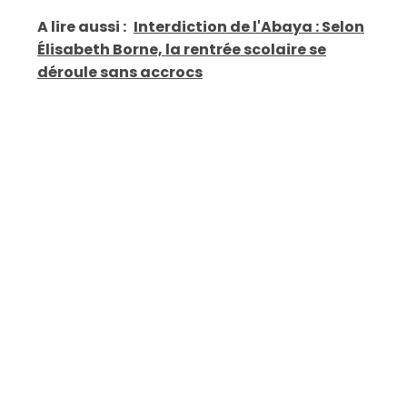
A lire aussi :
Interdiction de l'Abaya : Selon
Élisabeth Borne, la rentrée scolaire se
déroule sans accrocs