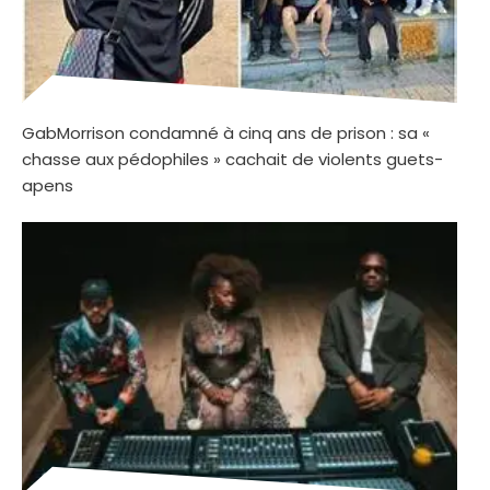
GabMorrison condamné à cinq ans de prison : sa «
chasse aux pédophiles » cachait de violents guets-
apens