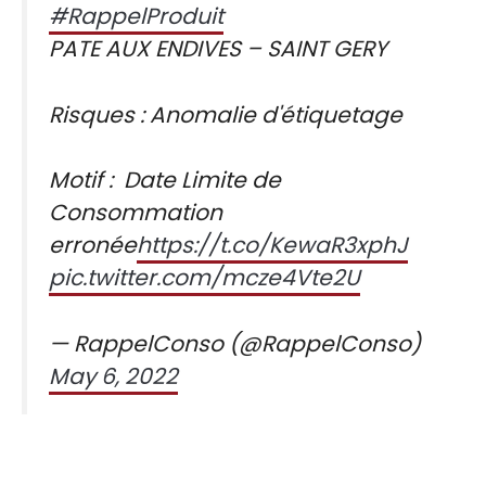
#RappelProduit
PATE AUX ENDIVES – SAINT GERY
Risques : Anomalie d'étiquetage
Motif : Date Limite de
Consommation
erronée
https://t.co/KewaR3xphJ
pic.twitter.com/mcze4Vte2U
— RappelConso (@RappelConso)
May 6, 2022