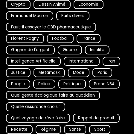
Crypto
Dessin Animé
Economie
Emmanuel Macron
Faits divers
Faut-il essayer le CBD pharmaceutique
Florent Pagny
Football
France
Gagner de l'argent
Guerre
Insolite
Intelligence Artificielle
International
Iran
Justice
Metamask
Mode
Paris
People
Police
Politique
Prono NBA
Quel geste écologique faire au quotidien
Quelle assurance choisir
Quel voyage de rêve faire
Rappel de produit
Recette
Régime
Santé
Sport