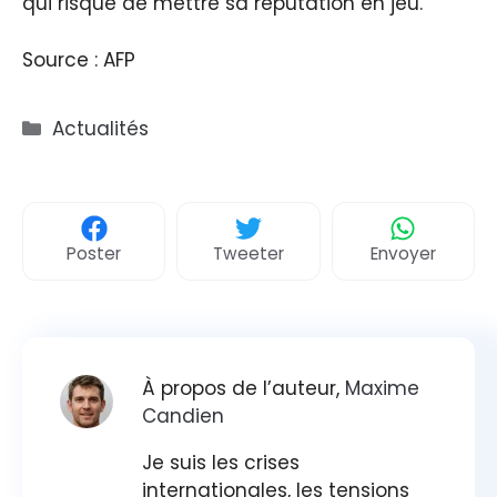
qui risque de mettre sa réputation en jeu.
Source : AFP
Catégories
Actualités
Poster
Tweeter
Envoyer
À propos de l’auteur,
Maxime
Candien
Je suis les crises
internationales, les tensions