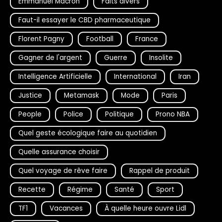
Emmanuel Macron
Faits divers
Faut-il essayer le CBD pharmaceutique
Florent Pagny
Football
France
Gagner de l'argent
Guerre
Insolite
Intelligence Artificielle
International
Iran
Justice
Metamask
Mode
Paris
People
Police
Politique
Prono NBA
Quel geste écologique faire au quotidien
Quelle assurance choisir
Quel voyage de rêve faire
Rappel de produit
Recette
Régime
Santé
Sport
TF1
Vacances
À quelle heure ouvre Lidl