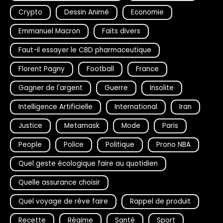
Crypto
Dessin Animé
Economie
Emmanuel Macron
Faits divers
Faut-il essayer le CBD pharmaceutique
Florent Pagny
Football
France
Gagner de l'argent
Guerre
Insolite
Intelligence Artificielle
International
Iran
Justice
Metamask
Mode
Paris
People
Police
Politique
Prono NBA
Quel geste écologique faire au quotidien
Quelle assurance choisir
Quel voyage de rêve faire
Rappel de produit
Recette
Régime
Santé
Sport