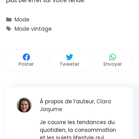
plus bel effet sur votre tenue.
Catégories
Mode
Étiquettes
Mode vintage
Poster
Tweeter
Envoyer
À propos de l’auteur,
Clara
Jaqume
Je couvre les tendances du
quotidien, la consommation
et les sujets lifestyle qui