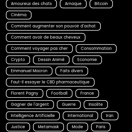
Amoureux des chats
Arnaque
Bitcoin
Cinéma
Comment augmenter son pouvoir d'achat
Comment avoir de beaux cheveux
Comment voyager pas cher
Consommation
Crypto
Dessin Animé
Economie
Emmanuel Macron
Faits divers
Faut-il essayer le CBD pharmaceutique
Florent Pagny
Football
France
Gagner de l'argent
Guerre
Insolite
Intelligence Artificielle
International
Iran
Justice
Metamask
Mode
Paris