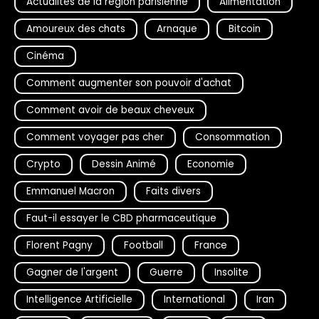
Actualités de la région parisienne
Alimentation
Amoureux des chats
Arnaque
Bitcoin
Cinéma
Comment augmenter son pouvoir d'achat
Comment avoir de beaux cheveux
Comment voyager pas cher
Consommation
Crypto
Dessin Animé
Economie
Emmanuel Macron
Faits divers
Faut-il essayer le CBD pharmaceutique
Florent Pagny
Football
France
Gagner de l'argent
Guerre
Insolite
Intelligence Artificielle
International
Iran