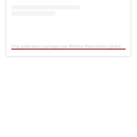
Une publication partagée par Mélissa Plamondon (@abella_phoenix)