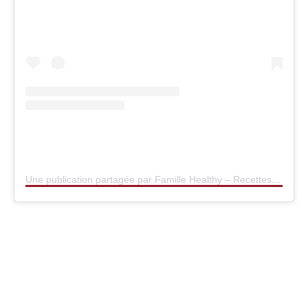
Une publication partagée par Famille Healthy – Recettes ? (@famillehealthy)