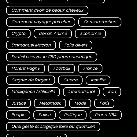
Comment avoir de beaux cheveux
Comment voyager pas cher
Consommation
Crypto
Dessin Animé
Economie
Emmanuel Macron
Faits divers
Faut-il essayer le CBD pharmaceutique
Florent Pagny
Football
France
Gagner de l'argent
Guerre
Insolite
Intelligence Artificielle
International
Iran
Justice
Metamask
Mode
Paris
People
Police
Politique
Prono NBA
Quel geste écologique faire au quotidien