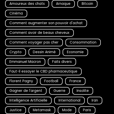
Amoureux des chats
Arnaque
Bitcoin
Cinéma
Comment augmenter son pouvoir d'achat
Comment avoir de beaux cheveux
Comment voyager pas cher
Consommation
Crypto
Dessin Animé
Economie
Emmanuel Macron
Faits divers
Faut-il essayer le CBD pharmaceutique
Florent Pagny
Football
France
Gagner de l'argent
Guerre
Insolite
Intelligence Artificielle
International
Iran
Justice
Metamask
Mode
Paris