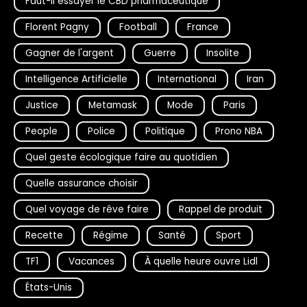
Faut-il essayer le CBD pharmaceutique
Florent Pagny
Football
France
Gagner de l'argent
Guerre
Insolite
Intelligence Artificielle
International
Iran
Justice
Metamask
Mode
Paris
People
Police
Politique
Prono NBA
Quel geste écologique faire au quotidien
Quelle assurance choisir
Quel voyage de rêve faire
Rappel de produit
Recette
Régime
Santé
Sport
TF1
Vacances
À quelle heure ouvre Lidl
États-Unis