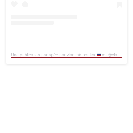
Une publication partagée par vladimir poutine
☠ (@vladimir._.poutine)