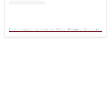
Une publication partagée par POUTIN-Vladimir (@poutinee_officiel)