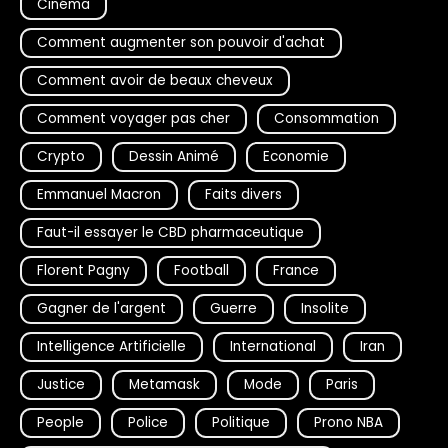
Cinéma
Comment augmenter son pouvoir d'achat
Comment avoir de beaux cheveux
Comment voyager pas cher
Consommation
Crypto
Dessin Animé
Economie
Emmanuel Macron
Faits divers
Faut-il essayer le CBD pharmaceutique
Florent Pagny
Football
France
Gagner de l'argent
Guerre
Insolite
Intelligence Artificielle
International
Iran
Justice
Metamask
Mode
Paris
People
Police
Politique
Prono NBA