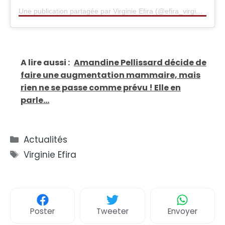
Une publication partagée par Virginie Efira (@efira_virginie)
A lire aussi :
Amandine Pellissard décide de
faire une augmentation mammaire, mais
rien ne se passe comme prévu ! Elle en
parle...
Catégories
Actualités
Étiquettes
Virginie Efira
Poster
Tweeter
Envoyer