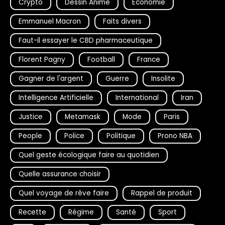
Crypto
Dessin Animé
Economie
Emmanuel Macron
Faits divers
Faut-il essayer le CBD pharmaceutique
Florent Pagny
Football
France
Gagner de l'argent
Guerre
Insolite
Intelligence Artificielle
International
Iran
Justice
Metamask
Mode
Paris
People
Police
Politique
Prono NBA
Quel geste écologique faire au quotidien
Quelle assurance choisir
Quel voyage de rêve faire
Rappel de produit
Recette
Régime
Santé
Sport