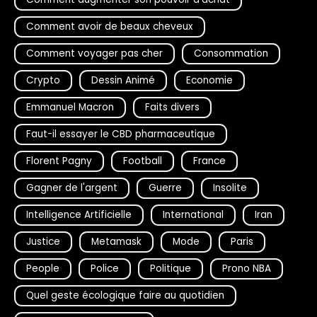
Comment avoir de beaux cheveux
Comment voyager pas cher
Consommation
Crypto
Dessin Animé
Economie
Emmanuel Macron
Faits divers
Faut-il essayer le CBD pharmaceutique
Florent Pagny
Football
France
Gagner de l'argent
Guerre
Insolite
Intelligence Artificielle
International
Iran
Justice
Metamask
Mode
Paris
People
Police
Politique
Prono NBA
Quel geste écologique faire au quotidien