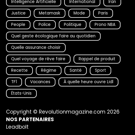
Intelligence Artificielle
International
Iran
Justice
Metamask
Mode
Paris
People
Police
Politique
Prono NBA
Quel geste écologique faire au quotidien
Quelle assurance choisir
Quel voyage de rêve faire
Rappel de produit
Recette
Régime
Santé
Sport
TF1
Vacances
À quelle heure ouvre Lidl
États-Unis
Copyright © Revolutionmagazine.com 2026
NOS PARTENAIRES
Leadbolt