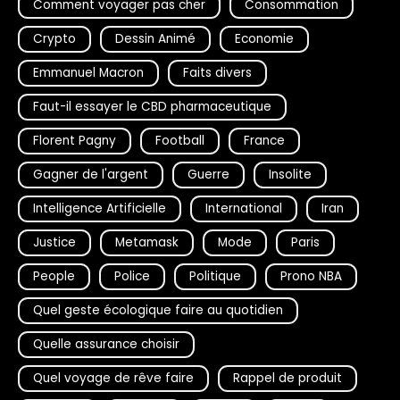
Comment voyager pas cher
Consommation
Crypto
Dessin Animé
Economie
Emmanuel Macron
Faits divers
Faut-il essayer le CBD pharmaceutique
Florent Pagny
Football
France
Gagner de l'argent
Guerre
Insolite
Intelligence Artificielle
International
Iran
Justice
Metamask
Mode
Paris
People
Police
Politique
Prono NBA
Quel geste écologique faire au quotidien
Quelle assurance choisir
Quel voyage de rêve faire
Rappel de produit