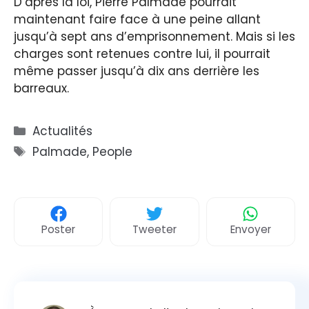
D’après la loi, Pierre Palmade pourrait
maintenant faire face à une peine allant
jusqu’à sept ans d’emprisonnement. Mais si les
charges sont retenues contre lui, il pourrait
même passer jusqu’à dix ans derrière les
barreaux.
Catégories
Actualités
Étiquettes
Palmade
,
People
Poster
Tweeter
Envoyer