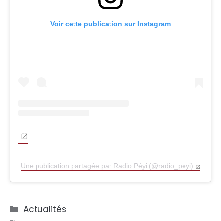
Voir cette publication sur Instagram
Une publication partagée par Radio Péyi (@radio_peyi)
Catégories
Actualités