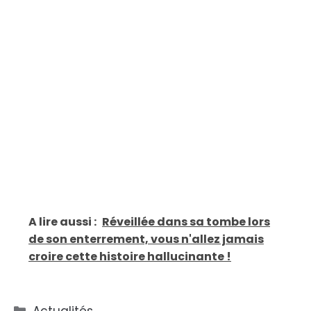
A lire aussi :
Réveillée dans sa tombe lors
de son enterrement, vous n'allez jamais
croire cette histoire hallucinante !
Catégories
Actualités