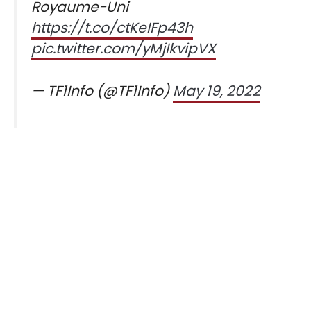
Royaume-Uni
https://t.co/ctKeIFp43h
pic.twitter.com/yMjIkvipVX
— TF1Info (@TF1Info)
May 19, 2022