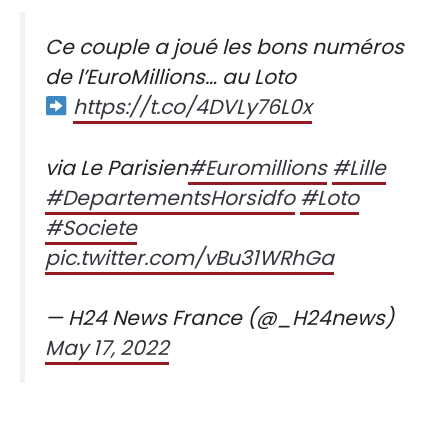
Ce couple a joué les bons numéros
de l’EuroMillions… au Loto
https://t.co/4DVLy76L0x
via Le Parisien
#Euromillions
#Lille
#DepartementsHorsidfo
#Loto
#Societe
pic.twitter.com/vBu31WRhGa
— H24 News France (@_H24news)
May 17, 2022