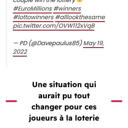
#EuroMillions
#winners
#lottowinners
#alllookthesame
pic.twitter.com/OVW112xVqB
— PD (@Davepaulus85)
May 19,
2022
Une situation qui
aurait pu tout
changer pour ces
joueurs à la loterie