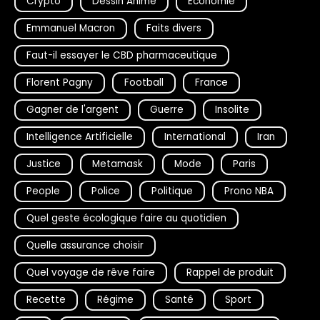
Crypto
Dessin Animé
Economie
Emmanuel Macron
Faits divers
Faut-il essayer le CBD pharmaceutique
Florent Pagny
Football
France
Gagner de l'argent
Guerre
Insolite
Intelligence Artificielle
International
Iran
Justice
Metamask
Mode
Paris
People
Police
Politique
Prono NBA
Quel geste écologique faire au quotidien
Quelle assurance choisir
Quel voyage de rêve faire
Rappel de produit
Recette
Régime
Santé
Sport