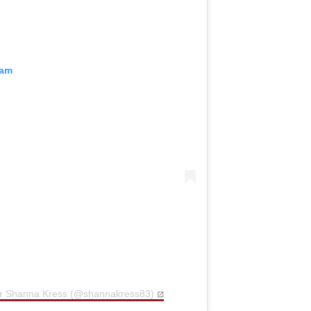
ram
par Shanna Kress (@shannakress83)