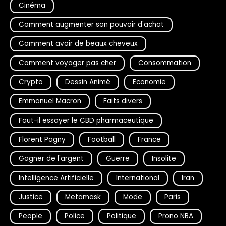
Cinéma
Comment augmenter son pouvoir d'achat
Comment avoir de beaux cheveux
Comment voyager pas cher
Consommation
Crypto
Dessin Animé
Economie
Emmanuel Macron
Faits divers
Faut-il essayer le CBD pharmaceutique
Florent Pagny
Football
France
Gagner de l'argent
Guerre
Insolite
Intelligence Artificielle
International
Iran
Justice
Metamask
Mode
Paris
People
Police
Politique
Prono NBA