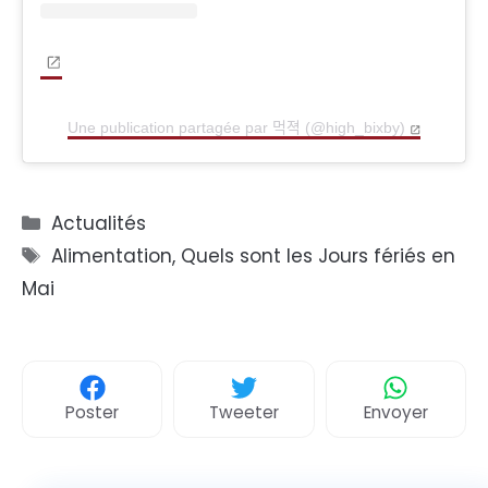
Une publication partagée par 먹젹 (@high_bixby)
Catégories
Actualités
Étiquettes
Alimentation
,
Quels sont les Jours fériés en
Mai
Poster
Tweeter
Envoyer