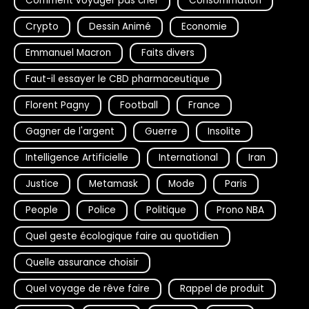
Comment voyager pas cher
Consommation
Crypto
Dessin Animé
Economie
Emmanuel Macron
Faits divers
Faut-il essayer le CBD pharmaceutique
Florent Pagny
Football
France
Gagner de l'argent
Guerre
Insolite
Intelligence Artificielle
International
Iran
Justice
Metamask
Mode
Paris
People
Police
Politique
Prono NBA
Quel geste écologique faire au quotidien
Quelle assurance choisir
Quel voyage de rêve faire
Rappel de produit