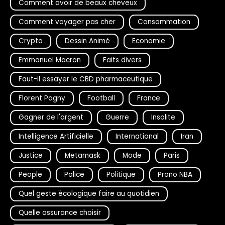
Comment avoir de beaux cheveux
Comment voyager pas cher
Consommation
Crypto
Dessin Animé
Economie
Emmanuel Macron
Faits divers
Faut-il essayer le CBD pharmaceutique
Florent Pagny
Football
France
Gagner de l'argent
Guerre
Insolite
Intelligence Artificielle
International
Iran
Justice
Metamask
Mode
Paris
People
Police
Politique
Prono NBA
Quel geste écologique faire au quotidien
Quelle assurance choisir