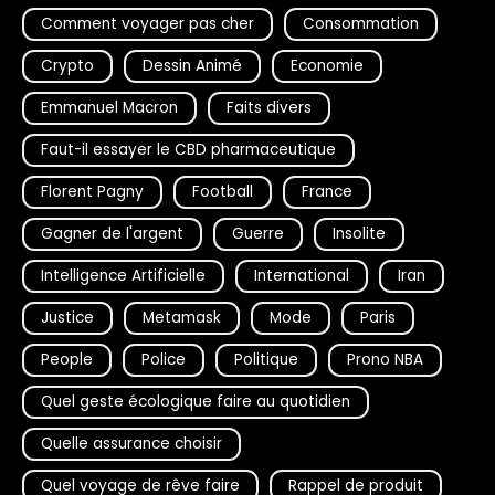
Comment voyager pas cher
Consommation
Crypto
Dessin Animé
Economie
Emmanuel Macron
Faits divers
Faut-il essayer le CBD pharmaceutique
Florent Pagny
Football
France
Gagner de l'argent
Guerre
Insolite
Intelligence Artificielle
International
Iran
Justice
Metamask
Mode
Paris
People
Police
Politique
Prono NBA
Quel geste écologique faire au quotidien
Quelle assurance choisir
Quel voyage de rêve faire
Rappel de produit