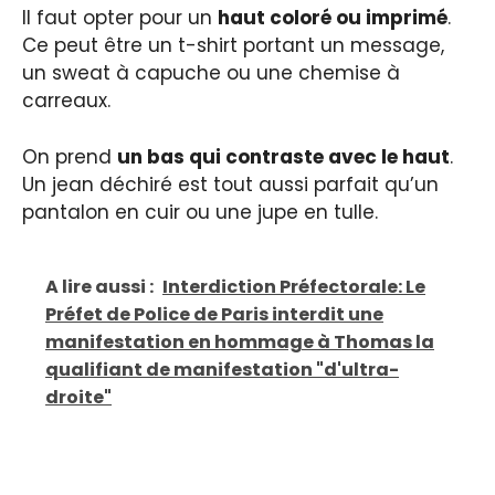
Il faut opter pour un
haut coloré ou imprimé
.
Ce peut être un t-shirt portant un message,
un sweat à capuche ou une chemise à
carreaux.
On prend
un bas qui contraste avec le haut
.
Un jean déchiré est tout aussi parfait qu’un
pantalon en cuir ou une jupe en tulle.
A lire aussi :
Interdiction Préfectorale: Le
Préfet de Police de Paris interdit une
manifestation en hommage à Thomas la
qualifiant de manifestation "d'ultra-
droite"