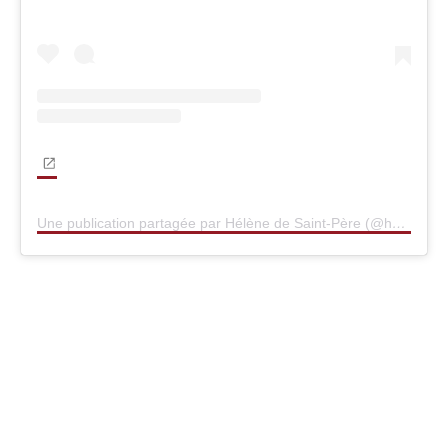
Une publication partagée par Hélène de Saint-Père (@helenedesaintpere)