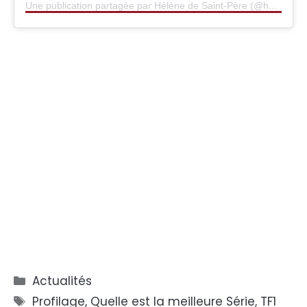
Une publication partagée par Hélène de Saint-Père (@helenedesaintpere)
Catégories
Actualités
Étiquettes
Profilage
,
Quelle est la meilleure Série
,
TF1