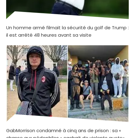
Un homme armé filmait la sécurité du golf de Trump :
il est arrêté 48 heures avant sa visite
GabMorrison condamné à cinq ans de prison : sa «
chasse aux pédophiles » cachait de violents guets-