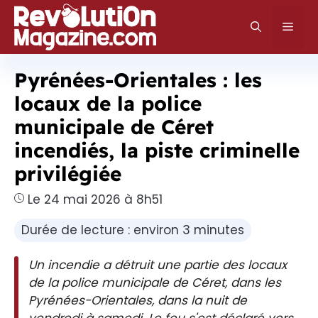
Aller
au
Men
contenu
Pyrénées-Orientales : les
locaux de la police
municipale de Céret
incendiés, la piste criminelle
privilégiée
Le 24 mai 2026 à 8h51
Durée de lecture : environ 3 minutes
Un incendie a détruit une partie des locaux
de la police municipale de Céret, dans les
Pyrénées-Orientales, dans la nuit de
vendredi à samedi. Le feu s'est déclaré vers