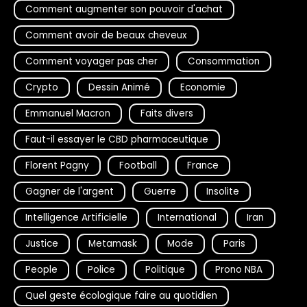
Comment augmenter son pouvoir d'achat
Comment avoir de beaux cheveux
Comment voyager pas cher
Consommation
Crypto
Dessin Animé
Economie
Emmanuel Macron
Faits divers
Faut-il essayer le CBD pharmaceutique
Florent Pagny
Football
France
Gagner de l'argent
Guerre
Insolite
Intelligence Artificielle
International
Iran
Justice
Metamask
Mode
Paris
People
Police
Politique
Prono NBA
Quel geste écologique faire au quotidien