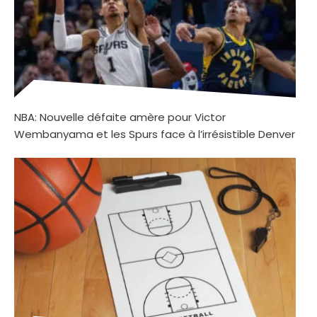
NBA: Nouvelle défaite amère pour Victor
Wembanyama et les Spurs face à l’irrésistible Denver