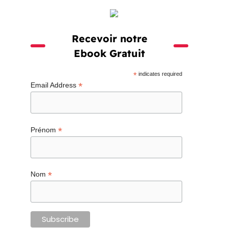
Recevoir notre
Ebook Gratuit
*
indicates required
*
Email Address
*
Prénom
*
Nom