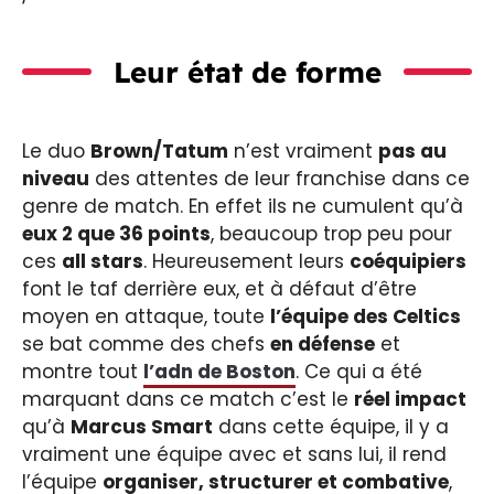
Leur état de forme
Le duo
Brown/Tatum
n’est vraiment
pas au
niveau
des attentes de leur franchise dans ce
genre de match. En effet ils ne cumulent qu’à
eux 2 que 36 points
, beaucoup trop peu pour
ces
all stars
. Heureusement leurs
coéquipiers
font le taf derrière eux, et à défaut d’être
moyen en attaque, toute
l’équipe des Celtics
se bat comme des chefs
en défense
et
montre tout
l’adn de Boston
. Ce qui a été
marquant dans ce match c’est le
réel impact
qu’à
Marcus Smart
dans cette équipe, il y a
vraiment une équipe avec et sans lui, il rend
l’équipe
organiser, structurer et combative
,