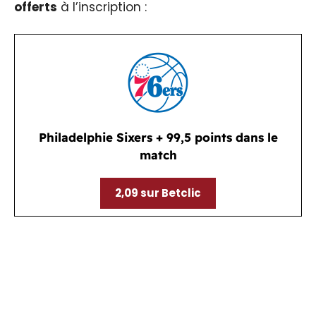
offerts
à l’inscription :
Philadelphie Sixers + 99,5 points dans le
match
2,09 sur Betclic