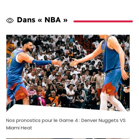
Dans « NBA »
Nos pronostics pour le Game 4 : Denver Nuggets VS
Miami Heat