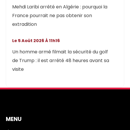
Mehdi Laribi arrêté en Algérie : pourquoi la
France pourrait ne pas obtenir son
extradition
Le 5 Août 2026 À 11h16
Un homme armé filmait la sécurité du golf
de Trump : il est arrêté 48 heures avant sa
visite
MENU