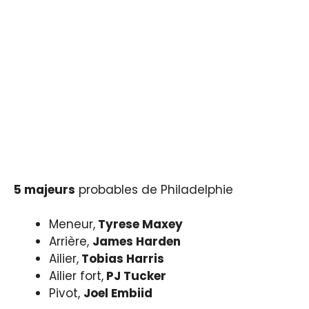
5 majeurs
probables de Philadelphie
Meneur,
Tyrese Maxey
Arrière,
James Harden
Ailier,
Tobias Harris
Ailier fort,
PJ Tucker
Pivot,
Joel Embiid