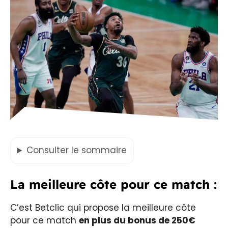
Consulter
le sommaire
La meilleure côte pour ce match :
C’est Betclic qui propose la meilleure côte
pour ce match
en plus du bonus de 250€