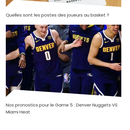
Quelles sont les postes des joueurs au basket ?
Nos pronostics pour le Game 5 : Denver Nuggets VS
Miami Heat