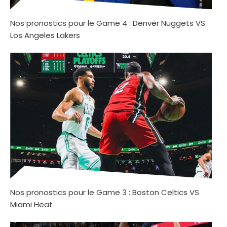
Nos pronostics pour le Game 4 : Denver Nuggets VS
Los Angeles Lakers
Nos pronostics pour le Game 3 : Boston Celtics VS
Miami Heat