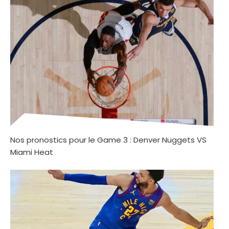
Nos pronostics pour le Game 3 : Denver Nuggets VS
Miami Heat