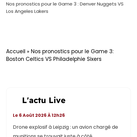
Nos pronostics pour le Game 3 : Denver Nuggets VS
Los Angeles Lakers
Accueil
»
Nos pronostics pour le Game 3:
Boston Celtics VS Philadelphie Sixers
L'actu Live
Le 6 Août 2026 À 12h26
Drone explosif à Leipzig : un avion chargé de
munitions se trouvait juste à côté