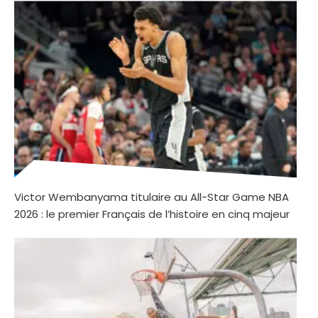
Victor Wembanyama titulaire au All-Star Game NBA
2026 : le premier Français de l’histoire en cinq majeur