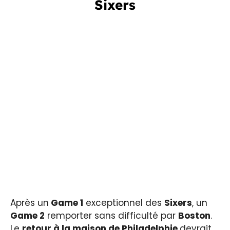
Sixers
Après un
Game 1
exceptionnel des
Sixers
, un
Game 2
remporter sans difficulté par
Boston
.
Le
retour à la maison de Philadelphie
devrait