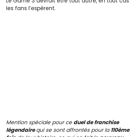
Le Game 3 devrait être tout autre, en tout cas
les fans l’espèrent.
Mention spéciale pour ce
duel de franchise
légendaire
qui se sont affrontés pour la
110ème