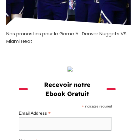
Nos pronostics pour le Game 5 : Denver Nuggets VS
Miami Heat
Recevoir notre
Ebook Gratuit
*
indicates required
*
Email Address