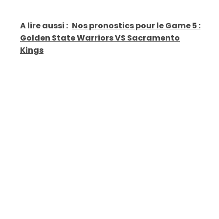
A lire aussi :
Nos pronostics pour le Game 5 :
Golden State Warriors VS Sacramento
Kings