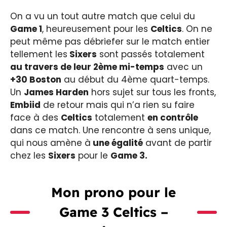
On a vu un tout autre match que celui du
Game 1
, heureusement pour les
Celtics
. On ne
peut même pas débriefer sur le match entier
tellement les
Sixers
sont passés totalement
au travers de leur 2ème mi-temps
avec un
+30 Boston
au début du 4ème quart-temps.
Un
James Harden
hors sujet sur tous les fronts,
Embiid
de retour mais qui n’a rien su faire
face à des
Celtics
totalement
en contrôle
dans ce match. Une rencontre à sens unique,
qui nous amène à
une égalité
avant de partir
chez les
Sixers
pour le
Game 3.
Mon prono pour le
Game 3 Celtics –