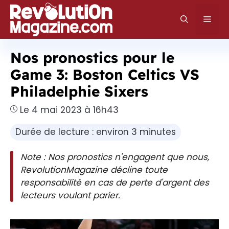
Aller
au
Men
contenu
Nos pronostics pour le
Game 3: Boston Celtics VS
Philadelphie Sixers
Le 4 mai 2023 à 16h43
Durée de lecture : environ 3 minutes
Note : Nos pronostics n'engagent que nous,
RevolutionMagazine décline toute
responsabilité en cas de perte d'argent des
lecteurs voulant parier.