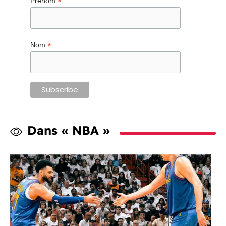
*
Prénom
*
Nom
Dans « NBA »