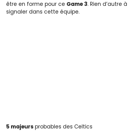
être en forme pour ce
Game 3
. Rien d’autre à
signaler dans cette équipe.
5 majeurs
probables des Celtics