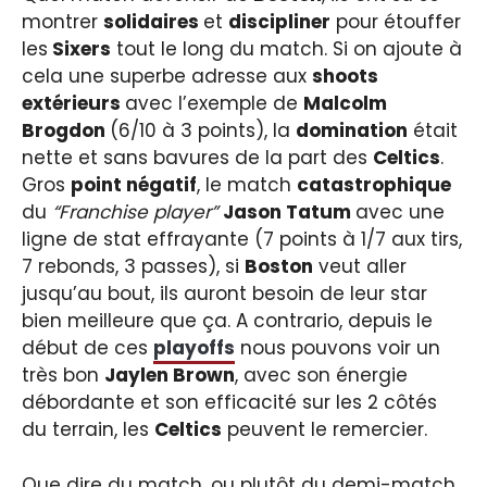
montrer
solidaires
et
discipliner
pour étouffer
les
Sixers
tout le long du match. Si on ajoute à
cela une superbe adresse aux
shoots
extérieurs
avec l’exemple de
Malcolm
Brogdon
(6/10 à 3 points), la
domination
était
nette et sans bavures de la part des
Celtics
.
Gros
point négatif
, le match
catastrophique
du
“Franchise player”
Jason Tatum
avec une
ligne de stat effrayante (7 points à 1/7 aux tirs,
7 rebonds, 3 passes), si
Boston
veut aller
jusqu’au bout, ils auront besoin de leur star
bien meilleure que ça. A contrario, depuis le
début de ces
playoffs
nous pouvons voir un
très bon
Jaylen Brown
, avec son énergie
débordante et son efficacité sur les 2 côtés
du terrain, les
Celtics
peuvent le remercier.
Que dire du match, ou plutôt du demi-match