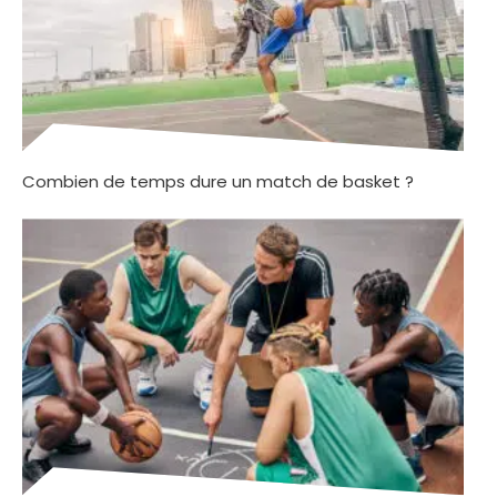
Combien de temps dure un match de basket ?