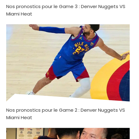
Nos pronostics pour le Game 3 : Denver Nuggets VS
Miami Heat
Nos pronostics pour le Game 2 : Denver Nuggets VS
Miami Heat