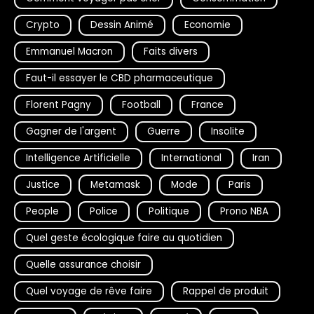
Crypto
Dessin Animé
Economie
Emmanuel Macron
Faits divers
Faut-il essayer le CBD pharmaceutique
Florent Pagny
Football
France
Gagner de l'argent
Guerre
Insolite
Intelligence Artificielle
International
Iran
Justice
Metamask
Mode
Paris
People
Police
Politique
Prono NBA
Quel geste écologique faire au quotidien
Quelle assurance choisir
Quel voyage de rêve faire
Rappel de produit