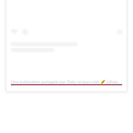
Une publication partagée par Daily recipes with
(@dailyrecipes_with_carrot)