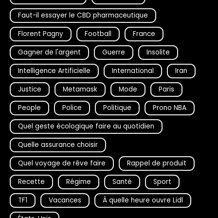
Faut-il essayer le CBD pharmaceutique
Florent Pagny
Football
France
Gagner de l'argent
Guerre
Insolite
Intelligence Artificielle
International
Iran
Justice
Metamask
Mode
Paris
People
Police
Politique
Prono NBA
Quel geste écologique faire au quotidien
Quelle assurance choisir
Quel voyage de rêve faire
Rappel de produit
Recette
Régime
Santé
Sport
TF1
Vacances
À quelle heure ouvre Lidl