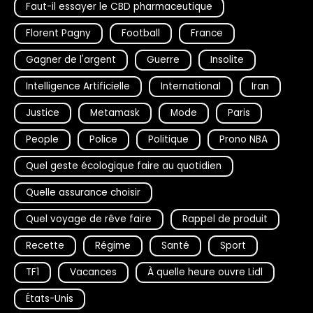
Faut-il essayer le CBD pharmaceutique
Florent Pagny
Football
France
Gagner de l'argent
Guerre
Insolite
Intelligence Artificielle
International
Iran
Justice
Metamask
Mode
Paris
People
Police
Politique
Prono NBA
Quel geste écologique faire au quotidien
Quelle assurance choisir
Quel voyage de rêve faire
Rappel de produit
Recette
Régime
Santé
Sport
TF1
Vacances
À quelle heure ouvre Lidl
États-Unis