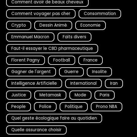
Comment avoir de beaux cheveux
Comment voyager pas cher
Consommation
Crypto
Dessin Animé
Economie
Emmanuel Macron
Faits divers
Faut-il essayer le CBD pharmaceutique
Florent Pagny
Football
France
Gagner de l'argent
Guerre
Insolite
Intelligence Artificielle
International
Iran
Justice
Metamask
Mode
Paris
People
Police
Politique
Prono NBA
Quel geste écologique faire au quotidien
Quelle assurance choisir